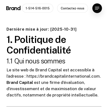
Skip
Menu
Brand Capital
1-514-516-0015
Contactez-nous
to
Close
main
Menu
content
Dernière mise à jour: [2025-10-31]
1. Politique de
Confidentialité
1.1 Qui nous sommes
Le site web de Brand Capital est accessible à
l’adresse : https://brandcapitalinternational.com.
Brand Capital
est une firme d’évaluation,
d’investissement et de maximisation de valeur
d’actifs, notamment de propriété intellectuelle.